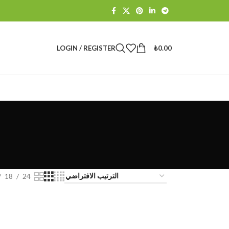
LOGIN / REGISTER
₺
0.00
18
24