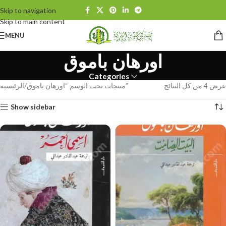
Skip to navigation
Skip to main content
MENU
اورهان باموق
Categories
عرض ⁦4⁩ من كل النتائج
منتجات تحت الوسم “اورهان باموق”
الرئيسية
Show sidebar