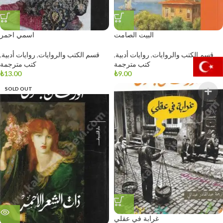
البيت الصامت
اسمي احمر
قسم الكتب والروايات
,
روايات أدبية
,
قسم الكتب والروايات
,
روايات أدبية
,
كتب مترجمة
كتب مترجمة
₺
13.00
₺
9.00
SOLD OUT
غرابة في عقلي