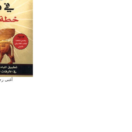
أغنى رج