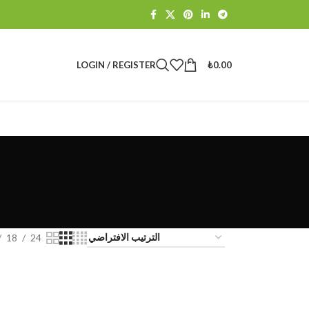
LOGIN / REGISTER
₺
0.00
18
24