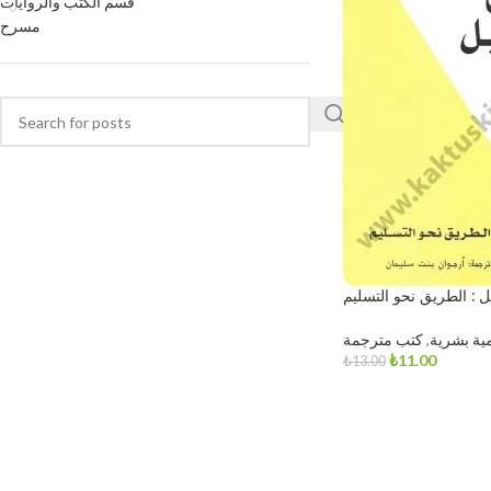
قسم الكتب والروايات
مسرح
ل : الطريق نحو التسليم
مية بشرية
,
كتب مترجمة
₺
11.00
₺
13.00