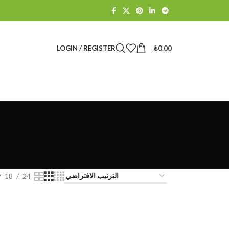
LOGIN / REGISTER
₺
0.00
18
24