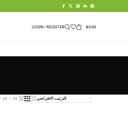
LOGIN / REGISTER
₺
0.00
18
24