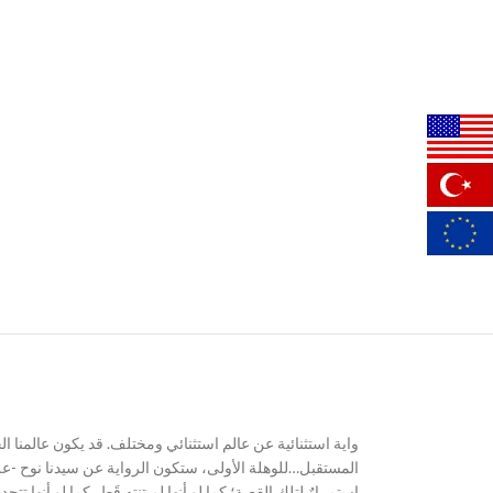
واية استثنائية عن عالم استثنائي ومختلف. قد يكون عالمنا ا
المستقبل…للوهلة الأولى، ستكون الرواية عن سيدنا نوح -عليه
استمرارٌ لتلك القصة؛ كما لو أنها لم تنتهِ قَط، كما لو أن