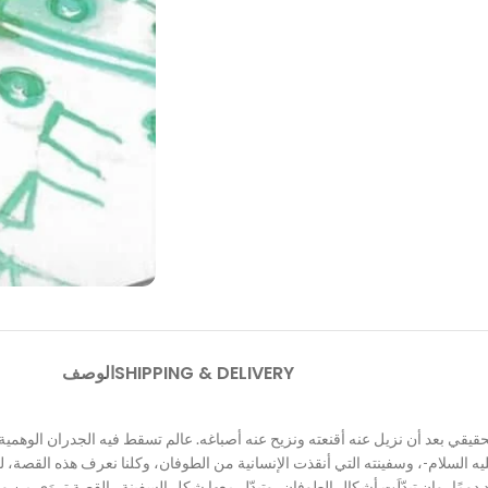
SHIPPING & DELIVERY
الوصف
لحقيقي بعد أن نزيل عنه أقنعته ونزيح عنه أصباغه. عالم تسقط فيه الجدران الوهمي
 السلام-، وسفينته التي أنقذت الإنسانية من الطوفان، وكلنا نعرف هذه القصة، لكنن
ها تتجدد دومًا، وإن تبدّلَت أشكال الطوفان، وتبدّل معها شكل السفينة…القصة تروَ