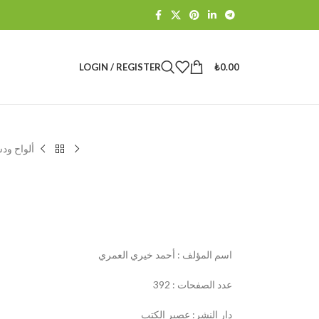
LOGIN / REGISTER
₺
0.00
ألواح ود
اسم المؤلف : أحمد خيري العمري
عدد الصفحات : 392
دار النشر: عصير الكتب