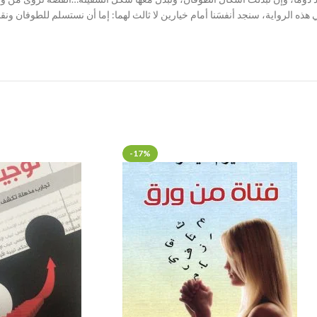
ذه الرواية، سنجد أنفسَنا أمام خيارين لا ثالث لهما: إما أن نستسلم للطوفان ونقبل
-17%