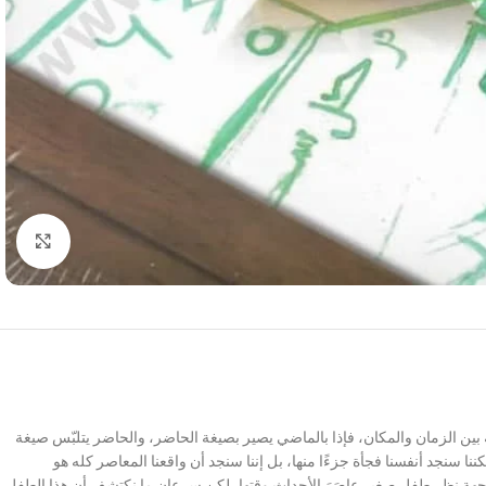
Click to enlarge
ة بين الزمان والمكان، فإذا بالماضي يصير بصيغة الحاضر، والحاضر يتلبّس صيغة
ا سنجد أنفسنا فجأة جزءًا منها، بل إننا سنجد أن واقعنا المعاصر كله هو
ى من وجهة نظر طفل صغير عاصَرَ الأحداث وقتها، لكن سرعان ما نكتشف أن هذا الطفل