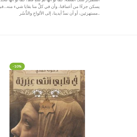
يسكن جزءًا من أعماقنا، وأن في كلٍّ منا بقايا شيء منه…في ه
مستهزئين، أو أن نمدَّ أيدينا، إلى الألواحِ والدُّسُر..
-10%
SOLD OUT