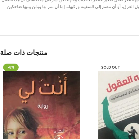
 الغرق، أو أن ننضم إلى السفينة وركبها… إما أن نمر بها وبمَن يبنيها ضاحكين
منتجات ذات صلة
-8%
SOLD OUT