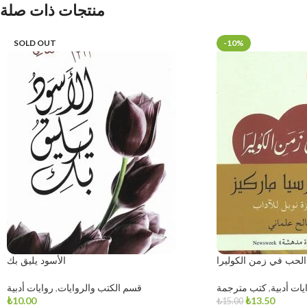
منتجات ذات صلة
SOLD OUT
-10%
الحب في زمن الكوليرا
الأسود يليق بك
يات أدبية
,
كتب مترجمة
قسم الكتب والروايات
,
روايات أدبية
₺
10.00
₺
13.50
₺
15.00