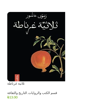
SOLD OUT
ثلاثية غرناطة
فلتغفري
قسم الكتب والروايات
,
التاريخ والثقافة
₺
13.00
وايات
,
روايات أدبية
₺
10.00