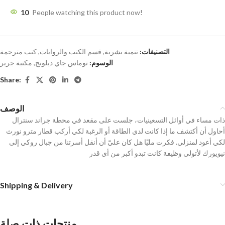
10
People watching this product now!
التصنيفات:
تنمية بشرية
,
قسم الكتب والروايات
,
كتب مترجمة
الوسوم:
توماس جاي ديلونج
,
مكتبة جرير
Share:
الوصف
ذات مساء في أوائل التسعينيات، جلست على مقعد في محطة جراند سنترال
أحاول أن أكتشف ما إذا كانت لدي الطاقة أو الرغبة لكي أركب قطار مترو نورث
لكي أعود لمنزلي. فكرت مليًا هل كان عليّ أن أنقل أسرتنا من جبال روكي إلى
نيويورك لأتولى وظيفة كانت تبدو أكبر من أي قدر
Shipping & Delivery
منتجات ذات صلة