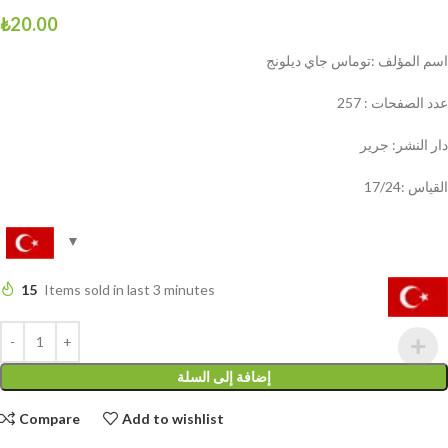
₺
20.00
اسم المؤلف :توماس جاي ديلونج
عدد الصفحات : 257
دار النشر: جرير
القياس :17/24
15
Items sold in last 3 minutes
إضافة إلى السلة
Compare
Add to wishlist