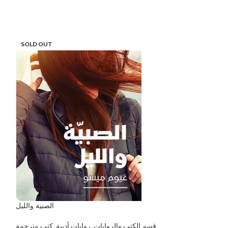
SOLD OUT
ثاني لفة يمين
الصبية والليل
أعمال
,
تنمية بشرية
₺
8.00
قسم الكتب والروايات
,
روايات أدبية
,
كتب مترجمة