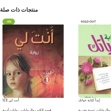
منتجات ذات صلة
-8%
SOLD OUT
إبدأ كتابة حياتك
أنت لي 1/2
والروايات
,
تنمية بشرية
قسم الكتب والروايات
,
روايات أدبية