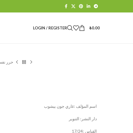
LOGIN / REGISTER
₺
0.00
حرر نف
اسم المؤلف :غاري جون بيشوب
دار النشر: التنوير
القياس :17/24