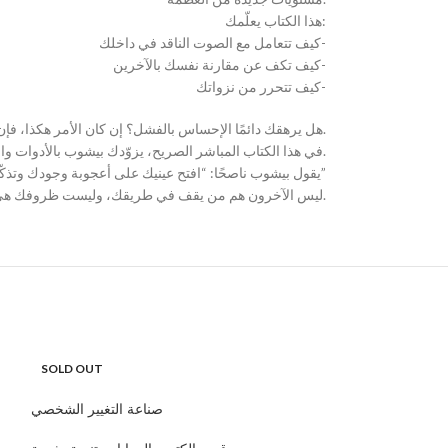
هذا الكتاب يعلّمك:
كيف تتعامل مع الصوت الناقد في داخلك-
كيف تكف عن مقارنة نفسك بالآخرين-
كيف تتحرر من نزواتك-
هل يرهقك دائمًا الإحساس بالفشل؟ إن كان الأمر هكذا، فإن لدى غاري جون بيشوب حلًا.
في هذا الكتاب المباشر الصريح، يزوّدك بيشوب بالأدوات والنصائح الضرورية للتخلص من الوحل الذي يثقل خطواتك لكي تصير نسخة جديدة من نفسك، نسخة متحررة حقًا.
يقول بيشوب ناصحًا: “افتح عينيك على أعجوبة وجودك وتذكّر ما نسيته: أنت أعجوبة وجود هائلة”
ليس الآخرون هم من يقف في طريقك، وليست ظروفك هي التي تعطل قدرتك على النمو والازدهار. إنها ذاتك أنت وما تقوله لها من غير توقف.
SOLD OUT
SOLD OUT
صناعة التغيير الشخصي