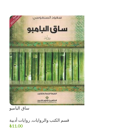
SOLD OUT
ساق البامبو
هر رمضان مدرسة
قسم الكتب والروايات
,
روايات أدبية
₺
11.00
وايات
,
الكتب الدينية
₺
1.25