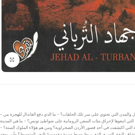
Click to enlarge
– من هم الفاندال؟ وما هي حربهم؟ وما مصير كنزهم الأسطوري الذي اختفى من مئات السنين؟ – ما هو لغز الحلقات العشر؟ وما هي الدول والمدن التي تحتوي على سر تلك الحلقات؟ – ما الذي دفع الفاندال للهجرة من
التي اتبعوها لإحراق مئات السفن الرومانية على شواطئ تونس؟ – ما هي المدينة
تة التي اكتشفت في أحد قصور الأردن الصحراوية؟ ومن هم هؤلاء الملوك الستة؟ –
اكتشاف النفق السري الذي يربط وسط مدينة نيقوميديا بالبحر المتوسط؟ وأين يوجد