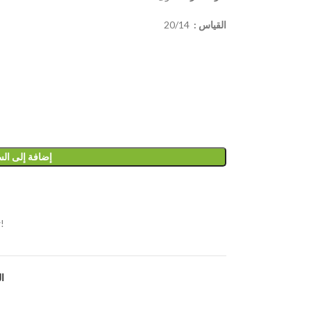
القياس :
20/14
إضافة إلى ال
!
ا