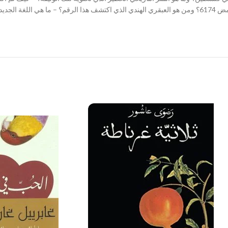
القصر الغارق المغمور بالمياه؟ – ما هو سر الرقم الغامض 6174؟ ومن هو العبقري الهندي الذي اكتشف هذ