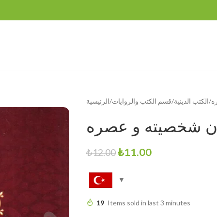
ه
الكتب الدينية
قسم الكتب والروايات
الرئيسية
ن شخصيته و عصره
₺
11.00
₺
12.00
19
Items sold in last 3 minutes