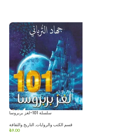
-11%
سلسلة 101-لغز بربروسا
غيروا مجرى التاريخ
قسم الكتب والروايات
,
التاريخ والثقافة
₺
9.00
اريخ والثقافة
,
الكتب
ق