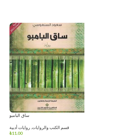
دال
ساق البامبو
يات
,
التاريخ والثقافة
قسم الكتب والروايات
,
روايات أدبية
₺
11.00
₺
9.50