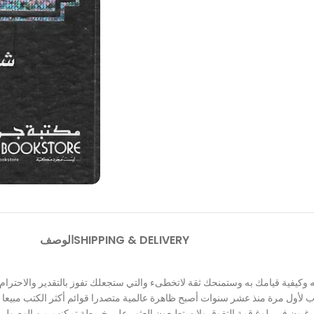
SHIPPING & DELIVERY
الوصف
 وكيفية قيامك به وستمنحك ثقة لاتخطىء والتي ستجعلك تفوز بالتقدير والاحترام وا
 لأول مرة منذ عشر سنوات أصبح ظاهرة عالمية متصدرا قوائم أكثر الكتب مبيعا في
يرغبون في بلوغ قمة التفوق ولايستطيعون العثو