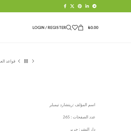
LOGIN / REGISTER
₺
0.00
قواعد الع
اسم المؤلف :ريتشارد تيمبلر
عدد الصفحات : 265
دار النشر: جرير