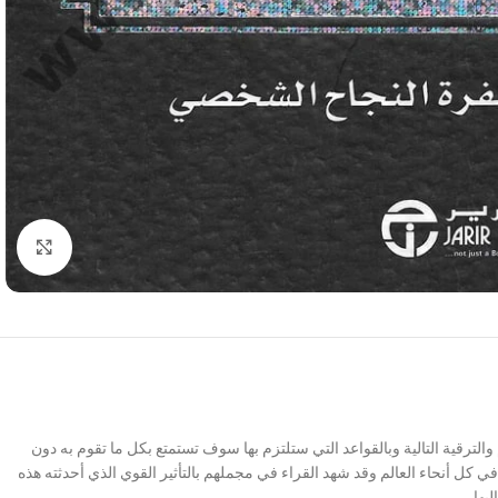
Click to enlarge
لترقية التالية وبالقواعد التي ستلتزم بها سوف تستمتع بكل ما تقوم به دون
 كل أنحاء العالم وقد شهد القراء في مجملهم بالتأثير القوي الذي أحدثته هذه