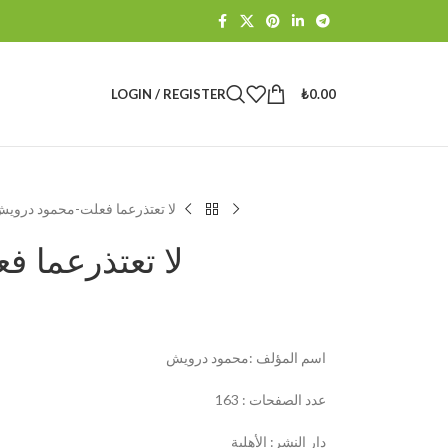
LOGIN / REGISTER
₺
0.00
لا تعتذرعما فعلت-محمود دروي
لا تعتذرعما 
اسم المؤلف :محمود درويش
عدد الصفحات : 163
دار النشر: الأهلية