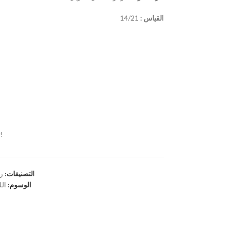
القياس :
14/21
!
التصنيفات:
رو
الوسوم:
الل