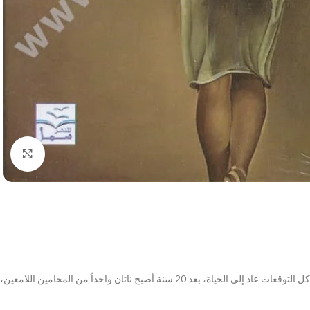
Click to enlarge
كان عمره 8 سنوات عندما غطس ناتان في بحيرة متجلّدة لمساعدة صديقته، البنت الصغيرة، وصل إلى شفير الموت وتوقف قلبه، لكن بعكس كل التوقعات عاد إلى الحياة، بعد 20 سنة أصبح ناتان واحداً من المحامين اللامعين،