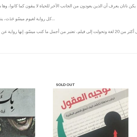
يكن ناتان يعرف أن الذين يعودون من الجانب الآخر للحياة لا يبقون كما كانوا، وها
كل رواية لغيوم ميسّو حَدَث، ينتظره ملايين القراء في كل أنحاء العالم، وهذه أوّل مرة تترجم رواية له إلى العربية…
SOLD OUT