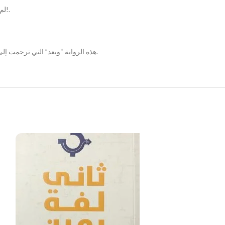
!.
لم 
هذه الرواية “وبعد” التي ترجمت إلى أكثر من 20 لغة وتحولت إلى فيلم، تعتبر من أجمل ما كتب ميسّو، إنها رواية عن الحب والعلاقات الإنسانية، والخوف من الموت، والحيرة أمام ما لا نستطيع تفسيره.