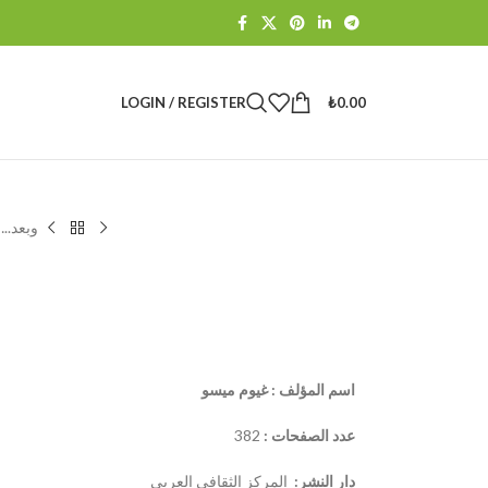
LOGIN / REGISTER
₺
0.00
……..وبعد
اسم المؤلف : غيوم ميسو
عدد الصفحات :
382
دار النشر:
المركز الثقافي العربي