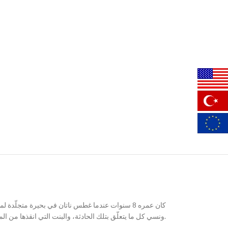
ونسي كل ما يتعلّق بتلك الحادثة، والبنت التي انقذها من الموت صارت زوجته التي أحبّها بشغف، ورغم أنها تركته، لا يزال يشتاق إليها كثيراً.