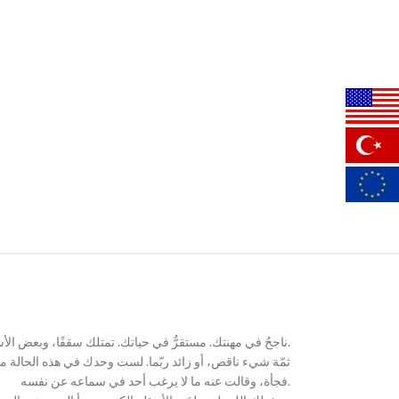
ناجحٌ في مهنتك. مستقرٌّ في حياتك. تمتلك سقفًا، وبعض الأشياء… لكنّك غير راضٍ تمامًا.
ثمّة شيء ناقص، أو زائد ربّما. لست وحدك في هذه الحالة من
فجأة، وقالت عنه ما لا يرغب أحد في سماعه عن نفسه.