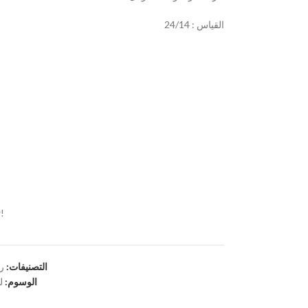
القياس : 24/14
!
التصنيفات:
رو
الوسوم:
ل