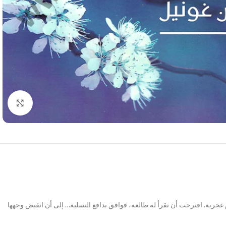
Click to enlarge
 غجرية. اقترحت أن تقرأ له طالعه، فوافق بدافع التسلية… إلى أن انقبض وجهها