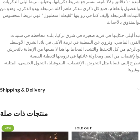
لمدة ١٠ دقائق و٣٨ ثانية، لتسترجع شريط ذكرياتها، وحياتها. تربط ليلى الذكريات
والفصول بالطعام، فمع كل ذكرى تتذكر طعم أكلة مرتبطة بهذهِ الذكرى، وهذهِ من
الثيمات المرتبطة بإليف كما في روايتها ”لقيطة اسطنبول“ فهي تربط المحسوس
والمتذوق بالأحداث.
تبدأ ليلى حكايتها في قرية صغيرة في شرق تركيا، بلدة محافظة في ستينات
القرن الماضي، وتروي عن النمطية في تربية الأنثى في بلاد الشرق الأوسط.
وبالرغم من كل التحفظ والتشدد المحاط بها هذا لا يمنعها من الإصابة بالتحرش
والإغتصاب من العم. ومحاولة عائلتها في تزويجها لتغطية القضية.
تطرح إليف قضايا مثل التحرش، الإغتصاب، البيدوفيليا، التحول الجنسي، المثلية،
وغيرها.
Shipping & Delivery
منتجات ذات صلة
-8%
SOLD OUT